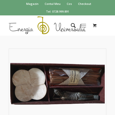
Magazin
Contul Meu
Cos
Checkout
Tel: 0728.999.891