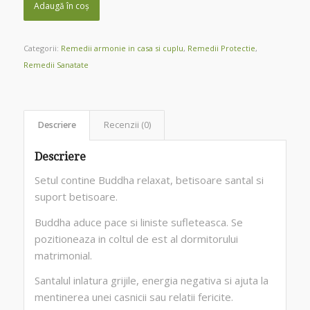
Adaugă în coș
Categorii:
Remedii armonie in casa si cuplu
,
Remedii Protectie
,
Remedii Sanatate
Descriere
Recenzii (0)
Descriere
Setul contine Buddha relaxat, betisoare santal si
suport betisoare.
Buddha aduce pace si liniste sufleteasca. Se
pozitioneaza in coltul de est al dormitorului
matrimonial.
Santalul inlatura grijile, energia negativa si ajuta la
mentinerea unei casnicii sau relatii fericite.